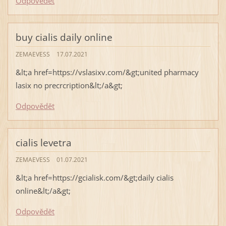
Odpovědět
buy cialis daily online
ZEMAEVESS
17.07.2021
&lt;a href=https://vslasixv.com/&gt;united pharmacy
lasix no precrcription&lt;/a&gt;
Odpovědět
cialis levetra
ZEMAEVESS
01.07.2021
&lt;a href=https://gcialisk.com/&gt;daily cialis
online&lt;/a&gt;
Odpovědět