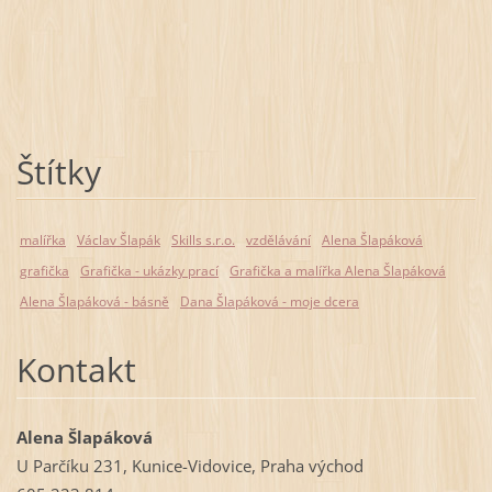
Štítky
malířka
Václav Šlapák
Skills s.r.o.
vzdělávání
Alena Šlapáková
grafička
Grafička - ukázky prací
Grafička a malířka Alena Šlapáková
Alena Šlapáková - básně
Dana Šlapáková - moje dcera
Kontakt
Alena Šlapáková
U Parčíku 231, Kunice-Vidovice, Praha východ