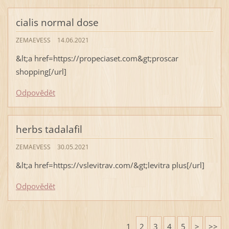
cialis normal dose
ZEMAEVESS
14.06.2021
&lt;a href=https://propeciaset.com&gt;proscar
shopping[/url]
Odpovědět
herbs tadalafil
ZEMAEVESS
30.05.2021
&lt;a href=https://vslevitrav.com/&gt;levitra plus[/url]
Odpovědět
1
2
3
4
5
>
>>