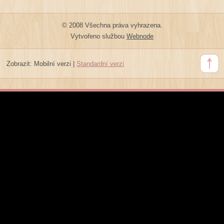
© 2008 Všechna práva vyhrazena.
Vytvořeno službou
Webnode
Zobrazit:
Mobilní verzi
|
Standardní verzi