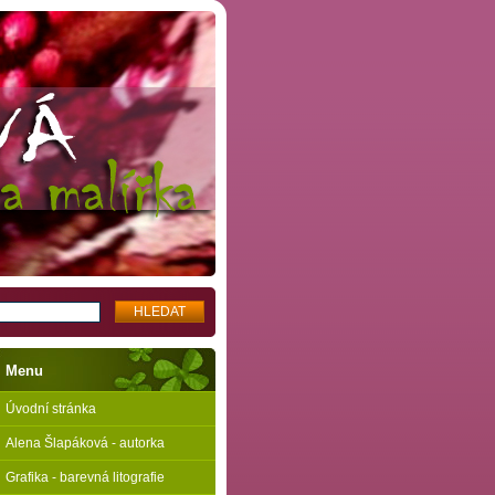
Menu
Úvodní stránka
Alena Šlapáková - autorka
Grafika - barevná litografie