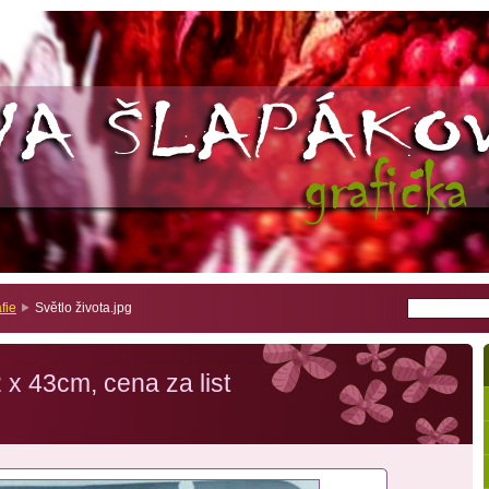
fie
Světlo života.jpg
2 x 43cm, cena za list