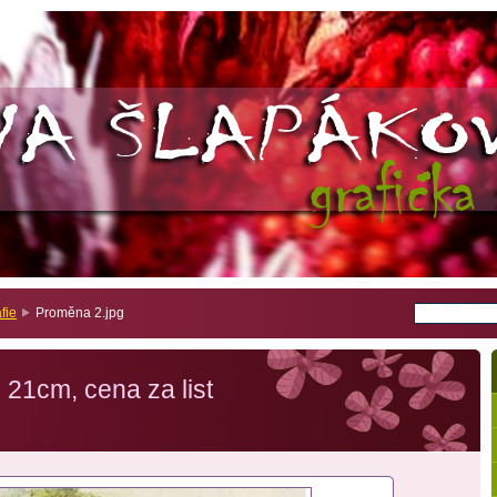
fie
Proměna 2.jpg
 21cm, cena za list