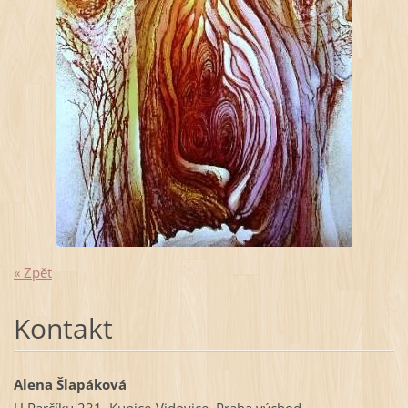
« Zpět
Kontakt
Alena Šlapáková
U Parčíku 231, Kunice-Vidovice, Praha východ