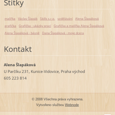
Štítky
malířka
Václav Šlapák
Skills s.r.o.
vzdělávání
Alena Šlapáková
grafička
Grafička - ukázky prací
Grafička a malířka Alena Šlapáková
Alena Šlapáková - básně
Dana Šlapáková - moje dcera
Kontakt
Alena Šlapáková
U Parčíku 231, Kunice-Vidovice, Praha východ
605 223 814
© 2008 Všechna práva vyhrazena.
Vytvořeno službou
Webnode