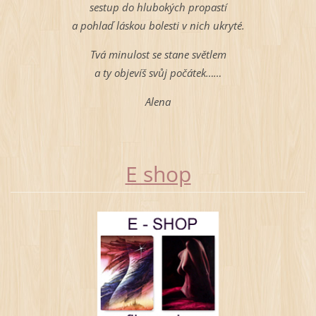
sestup do hlubokých propastí
a pohlaď láskou bolesti v nich ukryté.
Tvá minulost se stane světlem
a ty objevíš svůj počátek……
Alena
E shop